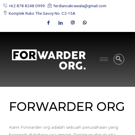
+62 878 8248 0999
ferdiancakrawala@gmail.com
Komplek Ruko The Savoy No. C2-15A
FORWARDER ORG
Kami Forwarder org adalah sebuah perusahaan yang
bergerak di bidang jasa import, Perizinan dan Kuota