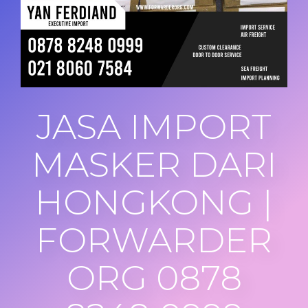
JASA IMPORT
MASKER DARI
HONGKONG |
FORWARDER
ORG 0878