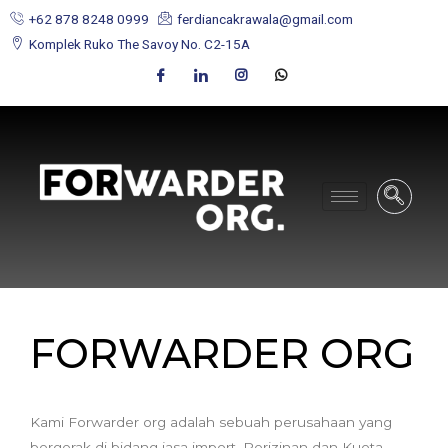
+62 878 8248 0999
ferdiancakrawala@gmail.com
Komplek Ruko The Savoy No. C2-15A
FORWARDER ORG
Kami Forwarder org adalah sebuah perusahaan yang
bergerak di bidang jasa import, Perizinan dan Kuota