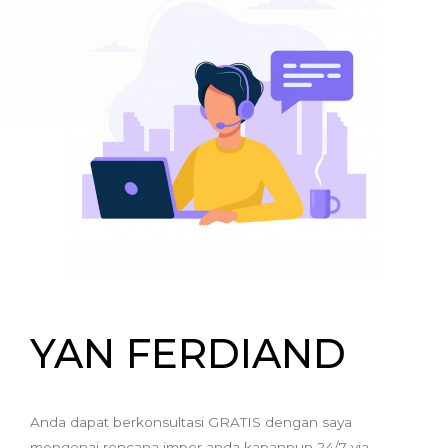
YAN FERDIAND
Anda dapat berkonsultasi GRATIS dengan saya
mengenai rencana impor anda kapanpun 24/7 via