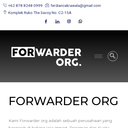
+62 878 8248 0999
ferdiancakrawala@gmail.com
Komplek Ruko The Savoy No. C2-15A
FORWARDER ORG
Kami Forwarder org adalah sebuah perusahaan yang
bergerak di bidang jasa import, Perizinan dan Kuota