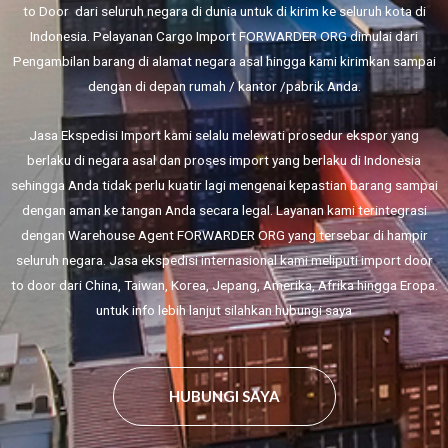
to Door
dari seluruh negara di dunia untuk di kirim ke seluruh kota di
Indonesia. Pelayanan Cargo Import FORWARDER ORG dimulai dari
Pengambilan barang di alamat negara asal hingga kami kirimkan sampai
dengan di depan rumah / kantor /pabrik Anda.
Jasa Ekspedisi Import kami selalu melewati prosedur ekspor yang
berlaku di negara asal dan proses import yang berlaku di Indonesia
sehingga Anda tidak perlu kuatir lagi mengenai kepastian barang sampai
dengan aman ke tangan Anda secara legal. Layanan kami terintegrasi
dengan Warehouse Agent FORWARDER ORG yang tersebar di hampir
seluruh negara. Jasa ekspedisi internasional kami meliputi import door
to door dari China, Taiwan, Korea, Jepang, Amerika, Afrika hingga Eropa.
untuk info lebih lanjut silahkan hubungi saya
HUBUNGI SAYA