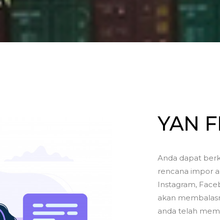
YAN 
Anda dapat berk
rencana impor a
Instagram, Faceb
akan membalasny
anda telah memil