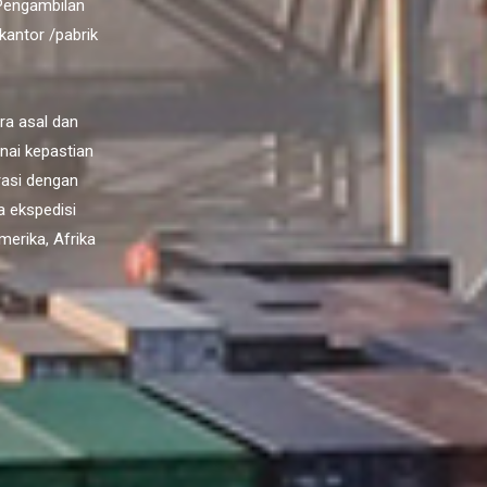
 Pengambilan
kantor /pabrik
ra asal dan
enai kepastian
rasi dengan
 ekspedisi
merika, Afrika