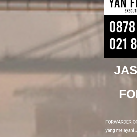
JAS
FO
FORWARDER ORG 
yang melayani