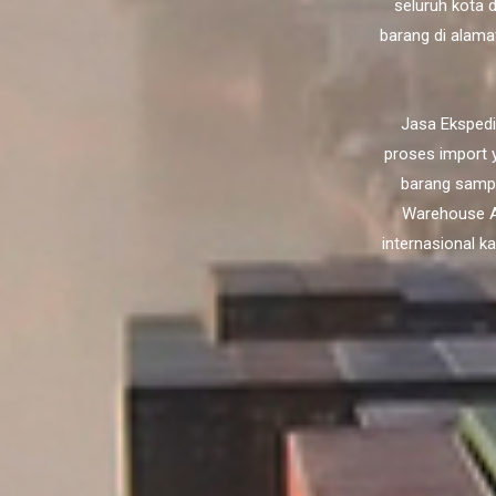
seluruh kota 
barang di alama
Jasa Ekspedi
proses import y
barang sampa
Warehouse A
internasional k