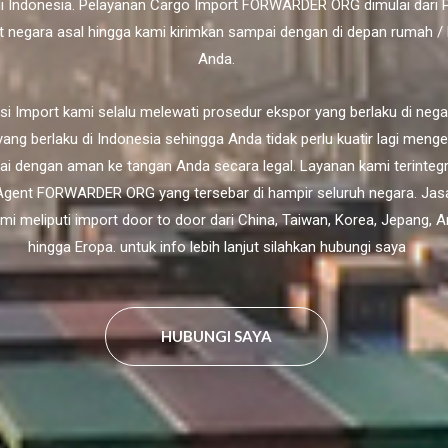
di Indonesia. Pelayanan Cargo Import FORWARDER ORG dimulai dari
t negara asal hingga kami kirimkan sampai dengan di depan rumah / 
Anda.
si Import kami selalu melewati prosedur ekspor yang berlaku di nega
ang berlaku di Indonesia sehingga Anda tidak perlu kuatir lagi meng
i dengan aman ke tangan Anda secara legal. Layanan kami terinteg
gent FORWARDER ORG yang tersebar di hampir seluruh negara. Jasa
ami meliputi import door to door dari China, Taiwan, Korea, Jepang, A
hingga Eropa. untuk info lebih lanjut silahkan hubungi saya
HUBUNGI SAYA