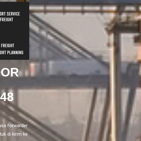
OOR
48
asa forwarder
uk di kirim ke