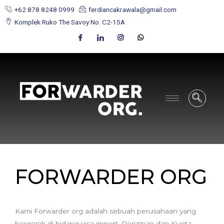
+62 878 8248 0999
ferdiancakrawala@gmail.com
Komplek Ruko The Savoy No. C2-15A
FORWARDER ORG
Kami Forwarder org adalah sebuah perusahaan yang
bergerak di bidang jasa import, Perizinan dan Kuota