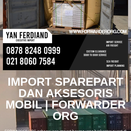
IMPORT SPAREPART
DAN AKSESORIS
MOBIL | FORWARDER
ORG
FORWARDER ORG sebagai jasa import barang yang berkantor pusat di