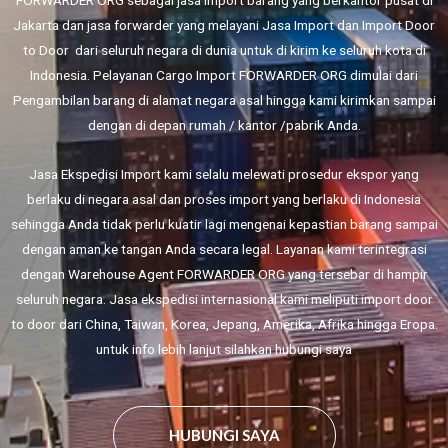
Jakarta dan jasa forwarder yang melayani
Jasa Import
dan
Import Door
to Door
dari seluruh negara di dunia untuk di kirim ke seluruh kota di
Indonesia. Pelayanan Cargo Import FORWARDER ORG dimulai dari
Pengambilan barang di alamat negara asal hingga kami kirimkan sampai
dengan di depan rumah / kantor /pabrik Anda.
Jasa Ekspedisi Import kami selalu melewati prosedur ekspor yang
berlaku di negara asal dan proses import yang berlaku di Indonesia
sehingga Anda tidak perlu kuatir lagi mengenai kepastian barang sampai
dengan aman ke tangan Anda secara legal. Layanan kami terintegrasi
dengan Warehouse Agent FORWARDER ORG yang tersebar di hampir
seluruh negara. Jasa ekspedisi internasional kami meliputi import door
to door dari China, Taiwan, Korea, Jepang, Amerika, Afrika hingga Eropa.
untuk info lebih lanjut silahkan hubungi saya
HUBUNGI SAYA