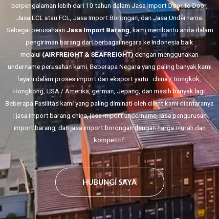
berpengalaman lebih dari 10 tahun dalam Jasa
Import Door to Door,
Jasa LCL atau FCL,
Jasa Import Borongan
, dan Jasa Undername.
Sebagai perusahaan
Jasa Import Barang
, kami membantu anda dalam
pengiriman barang dari berbagai negara ke Indonesia baik
melalui
(AIRFREIGHT & SEAFREIGHT)
dengan menggunakan
undername perusahan kami. Beberapa Negara yang paling banyak kami
layani dalam proses import dan eksport yaitu : china / tiongkok,
Hongkong, USA / Amerika, german, Jepang, dan masih banyak lagi.
Beberapa Fasilitas kami yang paling diminati oleh client kami diantaranya
: jasa import barang china, jasa import undername, jasa pengurusan
import barang, dan jasa import borongan dengan harga murah dan
kompetitif.
HUBUNGI SAYA