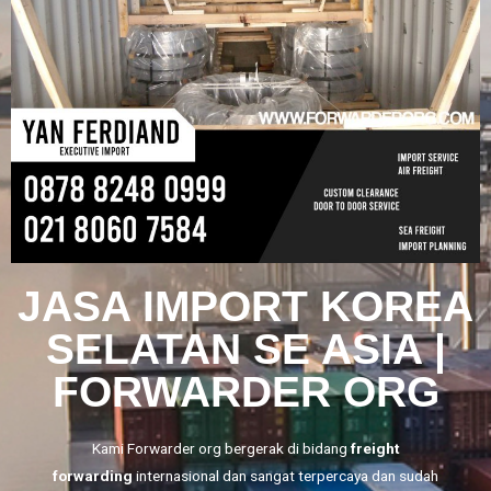
JASA IMPORT KOREA
SELATAN SE ASIA |
FORWARDER ORG
Kami
Forwarder org
bergerak di bidang
freight
forwarding
internasional dan sangat terpercaya dan sudah