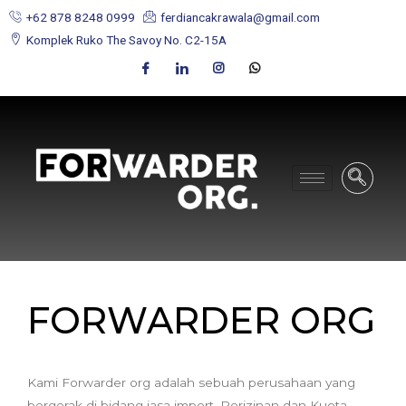
+62 878 8248 0999
ferdiancakrawala@gmail.com
Komplek Ruko The Savoy No. C2-15A
FORWARDER ORG
Kami Forwarder org adalah sebuah perusahaan yang
bergerak di bidang jasa import, Perizinan dan Kuota