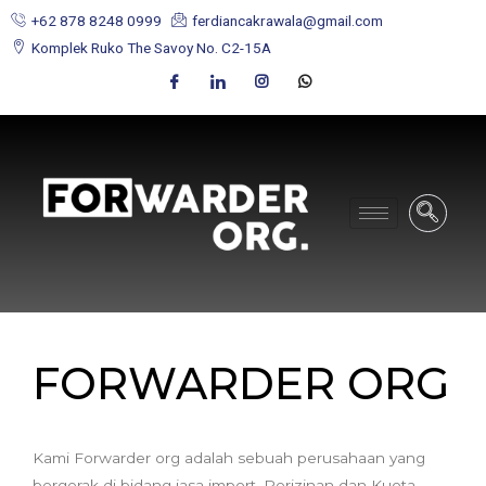
+62 878 8248 0999
ferdiancakrawala@gmail.com
Komplek Ruko The Savoy No. C2-15A
FORWARDER ORG
Kami Forwarder org adalah sebuah perusahaan yang
bergerak di bidang jasa import, Perizinan dan Kuota