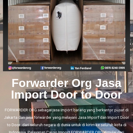
Forwarder Org Jasa
Import Door to Door
FORWARDER ORG sebagai jasa import barang yang berkantor pusat di
Jakarta dan jasa forwarder yang melayani
Jasa Import
dan
Import Door
to Door
dari seluruh negara di dunia untuk di kirim ke seluruh kota di
Indonesia. Pelayanan Cargo Import FORWARDER ORG dimulai dari