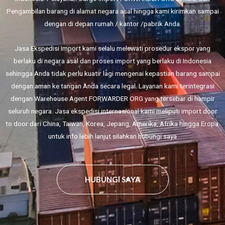
Pengambilan barang di alamat negara asal hingga kami kirimkan sampai
dengan di depan rumah / kantor /pabrik Anda.
Jasa Ekspedisi Import kami selalu melewati prosedur ekspor yang
berlaku di negara asal dan proses import yang berlaku di Indonesia
sehingga Anda tidak perlu kuatir lagi mengenai kepastian barang sampai
dengan aman ke tangan Anda secara legal. Layanan kami terintegrasi
dengan Warehouse Agent FORWARDER ORG yang tersebar di hampir
seluruh negara. Jasa ekspedisi internasional kami meliputi import door
to door dari China, Taiwan, Korea, Jepang, Amerika, Afrika hingga Eropa.
untuk info lebih lanjut silahkan hubungi saya
HUBUNGI SAYA