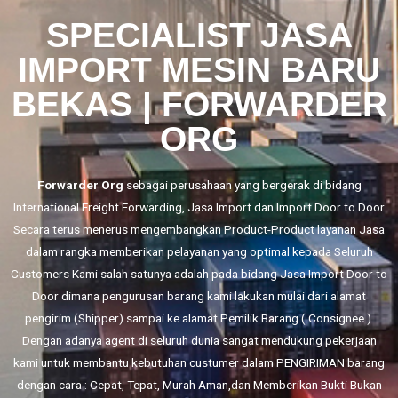
SPECIALIST JASA
IMPORT MESIN BARU
BEKAS | FORWARDER
ORG
Forwarder Org
sebagai perusahaan yang bergerak di bidang
International Freight Forwarding,
Jasa Import
dan
Import Door to Door
Secara terus menerus mengembangkan Product-Product layanan Jasa
dalam rangka memberikan pelayanan yang optimal kepada Seluruh
Customers Kami salah satunya adalah pada bidang Jasa Import Door to
Door dimana pengurusan barang kami lakukan mulai dari alamat
pengirim (Shipper) sampai ke alamat Pemilik Barang ( Consignee ).
Dengan adanya agent di seluruh dunia sangat mendukung pekerjaan
kami untuk membantu kebutuhan custumer dalam PENGIRIMAN barang
dengan cara : Cepat, Tepat, Murah Aman,dan Memberikan Bukti Bukan