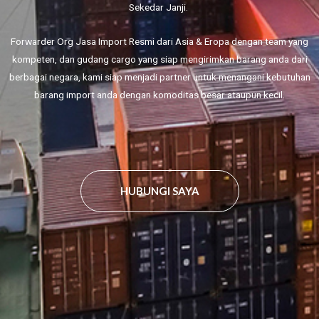
Sekedar Janji.
Forwarder Org Jasa Import Resmi dari Asia & Eropa dengan team yang
kompeten, dan gudang cargo yang siap mengirimkan barang anda dari
berbagai negara, kami siap menjadi partner untuk menangani kebutuhan
barang import anda dengan komoditas besar ataupun kecil.
HUBUNGI SAYA