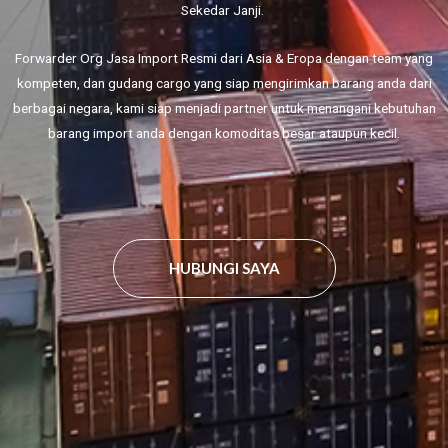
Sekedar Janji.
Forwarder Org Jasa Import Resmi dari Asia & Eropa dengan team yang
kompeten, dan gudang cargo yang siap mengirimkan barang anda dari
berbagai negara, kami siap menjadi partner untuk menangani kebutuhan
barang import anda dengan komoditas besar ataupun kecil.
HUBUNGI SAYA