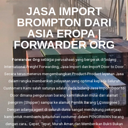
JASA IMPORT
BROMPTON DARI
ASIA EROPA |
FORWARDER ORG
Forwarder Org
sebagai perusahaan yang bergerak di bidang
International Freight Forwarding,
Jasa Import
dan
Import Door to Door
Secara terus menerus mengembangkan Product-Product layanan Jasa
dalam rangka memberikan pelayanan yang optimal kepada Seluruh
Customers Kami salah satunya adalah pada bidang Jasa Import Door to
Door dimana pengurusan barang kami lakukan mulai dari alamat
pengirim (Shipper) sampai ke alamat Pemilik Barang ( Consignee ).
Dengan adanya agent di seluruh dunia sangat mendukung pekerjaan
kami untuk membantu kebutuhan custumer dalam PENGIRIMAN barang
dengan cara : Cepat, Tepat, Murah Aman,dan Memberikan Bukti Bukan