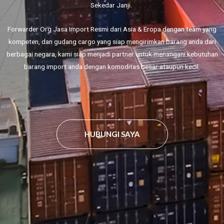
Sekedar Janji.
Forwarder Org Jasa Import Resmi dari Asia & Eropa dengan team yang
kompeten, dan gudang cargo yang siap mengirimkan barang anda dari
berbagai negara, kami siap menjadi partner untuk menangani kebutuhan
barang import anda dengan komoditas besar ataupun kecil.
HUBUNGI SAYA