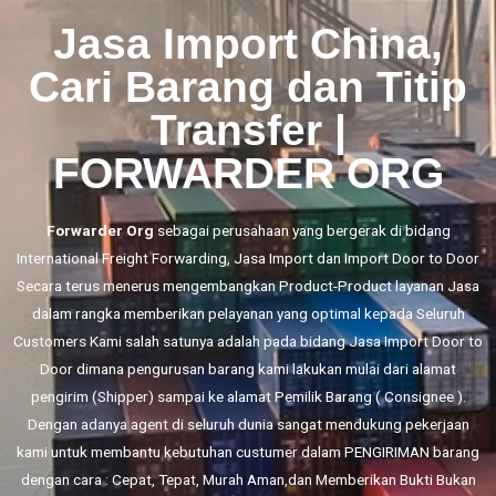
Jasa Import China,
Cari Barang dan Titip
Transfer |
FORWARDER ORG
Forwarder Org
sebagai perusahaan yang bergerak di bidang
International Freight Forwarding,
Jasa Import
dan
Import Door to Door
Secara terus menerus mengembangkan Product-Product layanan Jasa
dalam rangka memberikan pelayanan yang optimal kepada Seluruh
Customers Kami salah satunya adalah pada bidang Jasa Import Door to
Door dimana pengurusan barang kami lakukan mulai dari alamat
pengirim (Shipper) sampai ke alamat Pemilik Barang ( Consignee ).
Dengan adanya agent di seluruh dunia sangat mendukung pekerjaan
kami untuk membantu kebutuhan custumer dalam PENGIRIMAN barang
dengan cara : Cepat, Tepat, Murah Aman,dan Memberikan Bukti Bukan