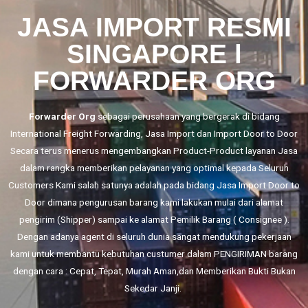
JASA IMPORT RESMI
SINGAPORE l
FORWARDER ORG
Forwarder Org
sebagai perusahaan yang bergerak di bidang
International Freight Forwarding,
Jasa Import
dan
Import Door to Door
Secara terus menerus mengembangkan Product-Product layanan Jasa
dalam rangka memberikan pelayanan yang optimal kepada Seluruh
Customers Kami salah satunya adalah pada bidang Jasa Import Door to
Door dimana pengurusan barang kami lakukan mulai dari alamat
pengirim (Shipper) sampai ke alamat Pemilik Barang ( Consignee ).
Dengan adanya agent di seluruh dunia sangat mendukung pekerjaan
kami untuk membantu kebutuhan custumer dalam PENGIRIMAN barang
dengan cara : Cepat, Tepat, Murah Aman,dan Memberikan Bukti Bukan
Sekedar Janji.