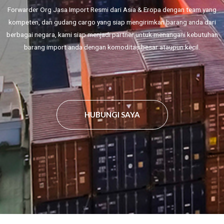
Forwarder Org Jasa Import Resmi dari Asia & Eropa dengan team yang
kompeten, dan gudang cargo yang siap mengirimkan barang anda dari
berbagai negara, kami siap menjadi partner untuk menangani kebutuhan
barang import anda dengan komoditas besar ataupun kecil.
HUBUNGI SAYA