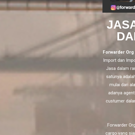
JAS
DA
Forwarder Org
Import
dan
Impo
Jasa dalam ra
satunya adala
mulai dari a
adanya agent
custumer dala
Forwarder Org
cargo yang sia