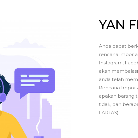
YAN 
Anda dapat berk
rencana impor a
Instagram, Faceb
akan membalasny
anda telah memil
Rencana Impor 
apakah barang t
tidak, dan berapa
LARTAS).