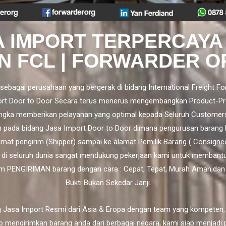
A IMPORT TERPERCAYA
N FCL | FORWARDER O
sebagai perusahaan yang bergerak di bidang International Freight Fo
rt Door to Door
Secara terus menerus mengembangkan Product-Pr
ngka memberikan pelayanan yang optimal kepada Seluruh Customer
h pada bidang Jasa Import Door to Door dimana pengurusan barang 
lamat pengirim (Shipper) sampai ke alamat Pemilik Barang ( Consigne
 di seluruh dunia sangat mendukung pekerjaan kami untuk membant
m PENGIRIMAN barang dengan cara : Cepat, Tepat, Murah Aman,da
Bukti Bukan Sekedar Janji.
 Jasa Import Resmi dari Asia & Eropa dengan team yang kompeten,
p mengirimkan barang anda dari berbagai negara, kami siap menjadi 