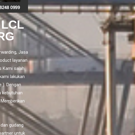
 LCL
RG
rwarding,
Jasa
oduct layanan
s Kami salah
kami lakukan
e ). Dengan
u kebutuhan
n Memberikan
 dan gudang
partner untuk