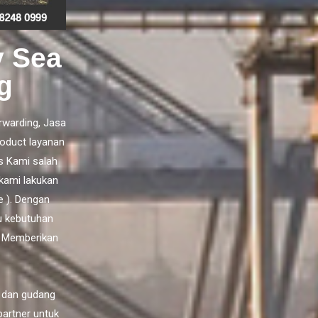
y Sea
g
rwarding,
Jasa
oduct layanan
s Kami salah
kami lakukan
e ). Dengan
u kebutuhan
n Memberikan
 dan gudang
partner untuk