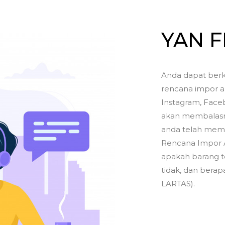
YAN 
Anda dapat berk
rencana impor a
Instagram, Faceb
akan membalasny
anda telah memil
Rencana Impor 
apakah barang t
tidak, dan berapa
LARTAS).