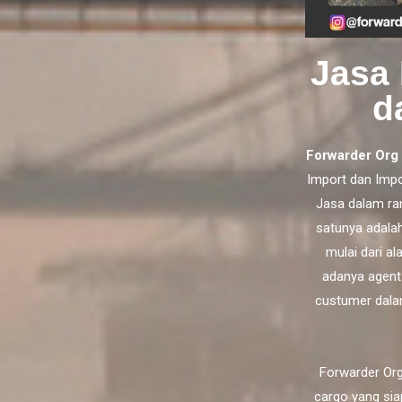
Jasa
d
Forwarder Org
Import
dan
Impo
Jasa dalam ra
satunya adala
mulai dari a
adanya agent
custumer dala
Forwarder Org
cargo yang sia