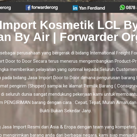
 Import Kosmetik LCL B
an By Air | Forwarder Or
sebagai perusahaan yang bergerak di bidang International Freight Fo
rt Door to Door
Secara terus menerus mengembangkan Product-Pr
ngka memberikan pelayanan yang optimal kepada Seluruh Customer
h pada bidang Jasa Import Door to Door dimana pengurusan barang 
lamat pengirim (Shipper) sampai ke alamat Pemilik Barang ( Consigne
 di seluruh dunia sangat mendukung pekerjaan kami untuk membant
m PENGIRIMAN barang dengan cara : Cepat, Tepat, Murah Aman,da
Bukti Bukan Sekedar Janji.
 Jasa Import Resmi dari Asia & Eropa dengan team yang kompeten,
p mengirimkan barang anda dari berbagai negara, kami siap menjadi 