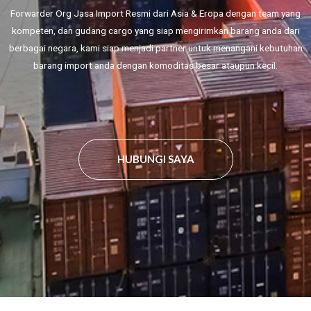
Forwarder Org Jasa Import Resmi dari Asia & Eropa dengan team yang
kompeten, dan gudang cargo yang siap mengirimkan barang anda dari
berbagai negara, kami siap menjadi partner untuk menangani kebutuhan
barang import anda dengan komoditas besar ataupun kecil.
HUBUNGI SAYA