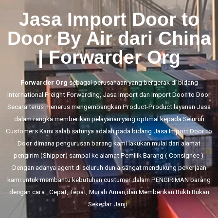
Jasa Import Door to
Door By Air dari China
| Forwarder Org
Forwarder Org
sebagai perusahaan yang bergerak di bidang
International Freight Forwarding,
Jasa Import
dan
Import Door to Door
Secara terus menerus mengembangkan Product-Product layanan Jasa
dalam rangka memberikan pelayanan yang optimal kepada Seluruh
Customers Kami salah satunya adalah pada bidang Jasa Import Door to
Door dimana pengurusan barang kami lakukan mulai dari alamat
pengirim (Shipper) sampai ke alamat Pemilik Barang ( Consignee ).
Dengan adanya agent di seluruh dunia sangat mendukung pekerjaan
kami untuk membantu kebutuhan custumer dalam PENGIRIMAN barang
dengan cara : Cepat, Tepat, Murah Aman,dan Memberikan Bukti Bukan
Sekedar Janji.