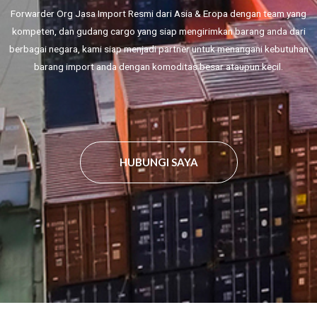
Forwarder Org Jasa Import Resmi dari Asia & Eropa dengan team yang
kompeten, dan gudang cargo yang siap mengirimkan barang anda dari
berbagai negara, kami siap menjadi partner untuk menangani kebutuhan
barang import anda dengan komoditas besar ataupun kecil.
HUBUNGI SAYA