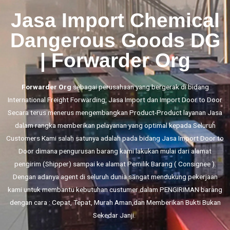
Jasa Import Chemical
Dangerous Goods DG
| Forwarder Org
Forwarder Org
sebagai perusahaan yang bergerak di bidang
International Freight Forwarding,
Jasa Import
dan
Import Door to Door
Secara terus menerus mengembangkan Product-Product layanan Jasa
dalam rangka memberikan pelayanan yang optimal kepada Seluruh
Customers Kami salah satunya adalah pada bidang Jasa Import Door to
Door dimana pengurusan barang kami lakukan mulai dari alamat
pengirim (Shipper) sampai ke alamat Pemilik Barang ( Consignee ).
Dengan adanya agent di seluruh dunia sangat mendukung pekerjaan
kami untuk membantu kebutuhan custumer dalam PENGIRIMAN barang
dengan cara : Cepat, Tepat, Murah Aman,dan Memberikan Bukti Bukan
Sekedar Janji.