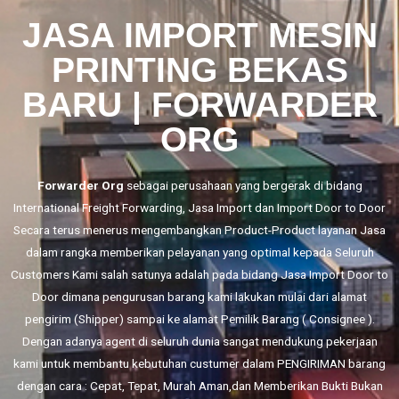
JASA IMPORT MESIN
PRINTING BEKAS
BARU | FORWARDER
ORG
Forwarder Org
sebagai perusahaan yang bergerak di bidang
International Freight Forwarding,
Jasa Import
dan
Import Door to Door
Secara terus menerus mengembangkan Product-Product layanan Jasa
dalam rangka memberikan pelayanan yang optimal kepada Seluruh
Customers Kami salah satunya adalah pada bidang Jasa Import Door to
Door dimana pengurusan barang kami lakukan mulai dari alamat
pengirim (Shipper) sampai ke alamat Pemilik Barang ( Consignee ).
Dengan adanya agent di seluruh dunia sangat mendukung pekerjaan
kami untuk membantu kebutuhan custumer dalam PENGIRIMAN barang
dengan cara : Cepat, Tepat, Murah Aman,dan Memberikan Bukti Bukan