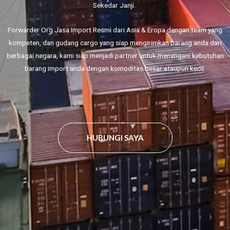
Sekedar Janji.
Forwarder Org Jasa Import Resmi dari Asia & Eropa dengan team yang
kompeten, dan gudang cargo yang siap mengirimkan barang anda dari
berbagai negara, kami siap menjadi partner untuk menangani kebutuhan
barang import anda dengan komoditas besar ataupun kecil.
HUBUNGI SAYA