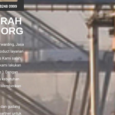
URAH
 ORG
rwarding,
Jasa
oduct layanan
s Kami salah
kami lakukan
e ). Dengan
u kebutuhan
n Memberikan
 dan gudang
partner untuk