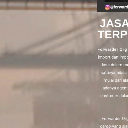
JASA
TERP
Forwarder Org
Import
dan
Impo
Jasa dalam ra
satunya adala
mulai dari a
adanya agent
custumer dala
Forwarder Org
cargo yang sia