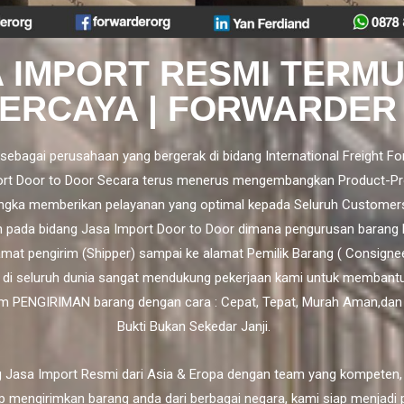
 IMPORT RESMI TERM
ERCAYA | FORWARDER
sebagai perusahaan yang bergerak di bidang International Freight Fo
rt Door to Door
Secara terus menerus mengembangkan Product-Pr
ngka memberikan pelayanan yang optimal kepada Seluruh Customer
h pada bidang Jasa Import Door to Door dimana pengurusan barang 
lamat pengirim (Shipper) sampai ke alamat Pemilik Barang ( Consigne
 di seluruh dunia sangat mendukung pekerjaan kami untuk membant
m PENGIRIMAN barang dengan cara : Cepat, Tepat, Murah Aman,da
Bukti Bukan Sekedar Janji.
 Jasa Import Resmi dari Asia & Eropa dengan team yang kompeten,
p mengirimkan barang anda dari berbagai negara, kami siap menjadi 