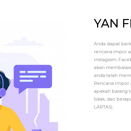
YAN 
Anda dapat berk
rencana impor a
Instagram, Faceb
akan membalasny
anda telah memil
Rencana Impor 
apakah barang t
tidak, dan berapa
LARTAS).