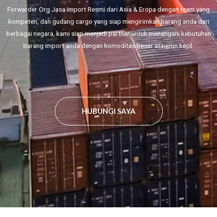
Forwarder Org Jasa Import Resmi dari Asia & Eropa dengan team yang
kompeten, dan gudang cargo yang siap mengirimkan barang anda dari
berbagai negara, kami siap menjadi partner untuk menangani kebutuhan
barang import anda dengan komoditas besar ataupun kecil.
HUBUNGI SAYA