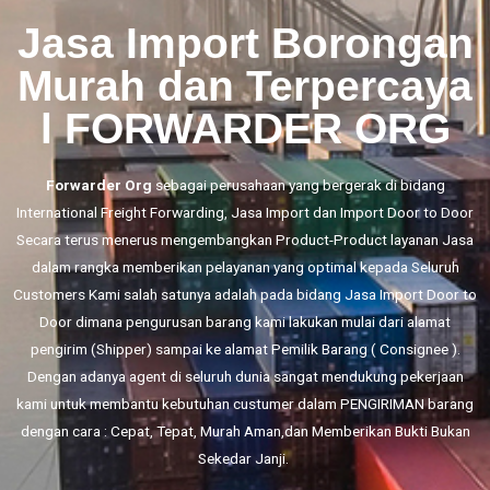
Jasa Import Borongan
Murah dan Terpercaya
l FORWARDER ORG
Forwarder Org
sebagai perusahaan yang bergerak di bidang
International Freight Forwarding,
Jasa Import
dan
Import Door to Door
Secara terus menerus mengembangkan Product-Product layanan Jasa
dalam rangka memberikan pelayanan yang optimal kepada Seluruh
Customers Kami salah satunya adalah pada bidang Jasa Import Door to
Door dimana pengurusan barang kami lakukan mulai dari alamat
pengirim (Shipper) sampai ke alamat Pemilik Barang ( Consignee ).
Dengan adanya agent di seluruh dunia sangat mendukung pekerjaan
kami untuk membantu kebutuhan custumer dalam PENGIRIMAN barang
dengan cara : Cepat, Tepat, Murah Aman,dan Memberikan Bukti Bukan
Sekedar Janji.