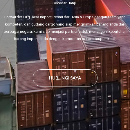
Sekedar Janji.
Forwarder Org Jasa Import Resmi dari Asia & Eropa dengan team yang
kompeten, dan gudang cargo yang siap mengirimkan barang anda dari
berbagai negara, kami siap menjadi partner untuk menangani kebutuhan
barang import anda dengan komoditas besar ataupun kecil.
HUBUNGI SAYA