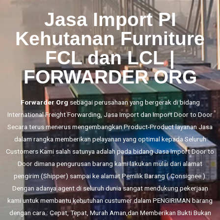
Jasa Import PI
Kehutanan Furniture
FCL dan LCL |
FORWARDER ORG
Forwarder Org
sebagai perusahaan yang bergerak di bidang
International Freight Forwarding,
Jasa Import
dan
Import Door to Door
Secara terus menerus mengembangkan Product-Product layanan Jasa
dalam rangka memberikan pelayanan yang optimal kepada Seluruh
Customers Kami salah satunya adalah pada bidang Jasa Import Door to
Door dimana pengurusan barang kami lakukan mulai dari alamat
pengirim (Shipper) sampai ke alamat Pemilik Barang ( Consignee ).
Dengan adanya agent di seluruh dunia sangat mendukung pekerjaan
kami untuk membantu kebutuhan custumer dalam PENGIRIMAN barang
dengan cara : Cepat, Tepat, Murah Aman,dan Memberikan Bukti Bukan