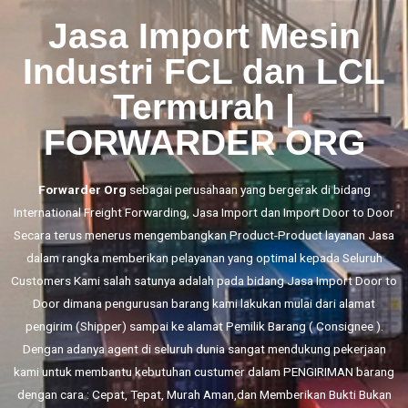
Jasa Import Mesin
Industri FCL dan LCL
Termurah |
FORWARDER ORG
Forwarder Org
sebagai perusahaan yang bergerak di bidang
International Freight Forwarding,
Jasa Import
dan
Import Door to Door
Secara terus menerus mengembangkan Product-Product layanan Jasa
dalam rangka memberikan pelayanan yang optimal kepada Seluruh
Customers Kami salah satunya adalah pada bidang Jasa Import Door to
Door dimana pengurusan barang kami lakukan mulai dari alamat
pengirim (Shipper) sampai ke alamat Pemilik Barang ( Consignee ).
Dengan adanya agent di seluruh dunia sangat mendukung pekerjaan
kami untuk membantu kebutuhan custumer dalam PENGIRIMAN barang
dengan cara : Cepat, Tepat, Murah Aman,dan Memberikan Bukti Bukan