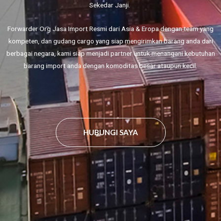
Sekedar Janji.
Forwarder Org Jasa Import Resmi dari Asia & Eropa dengan team yang
kompeten, dan gudang cargo yang siap mengirimkan barang anda dari
berbagai negara, kami siap menjadi partner untuk menangani kebutuhan
barang import anda dengan komoditas besar ataupun kecil.
HUBUNGI SAYA