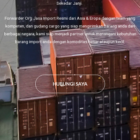
Sekedar Janji.
Forwarder Org Jasa Import Resmi dari Asia & Eropa dengan team yang
kompeten, dan gudang cargo yang siap mengirimkan barang anda dari
berbagai negara, kami siap menjadi partner untuk menangani kebutuhan
barang import anda dengan komoditas besar ataupun kecil.
HUBUNGI SAYA