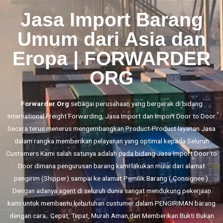
Jasa Import Barang
Umum dari Asia dan
Eropa | FORWARDER
ORG
Forwarder Org
sebagai perusahaan yang bergerak di bidang
International Freight Forwarding,
Jasa Import
dan
Import Door to Door
Secara terus menerus mengembangkan Product-Product layanan Jasa
dalam rangka memberikan pelayanan yang optimal kepada Seluruh
Customers Kami salah satunya adalah pada bidang Jasa Import Door to
Door dimana pengurusan barang kami lakukan mulai dari alamat
pengirim (Shipper) sampai ke alamat Pemilik Barang ( Consignee ).
Dengan adanya agent di seluruh dunia sangat mendukung pekerjaan
kami untuk membantu kebutuhan custumer dalam PENGIRIMAN barang
dengan cara : Cepat, Tepat, Murah Aman,dan Memberikan Bukti Bukan