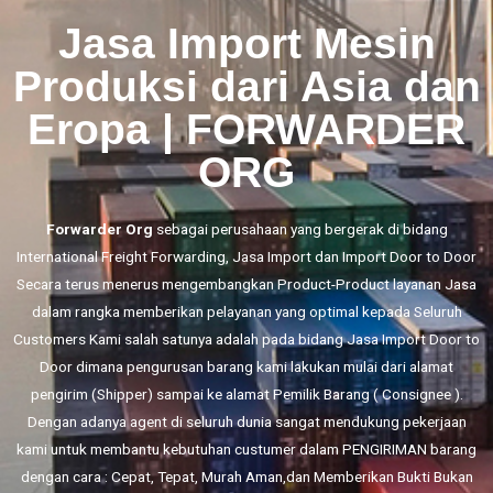
Jasa Import Mesin
Produksi dari Asia dan
Eropa | FORWARDER
ORG
Forwarder Org
sebagai perusahaan yang bergerak di bidang
International Freight Forwarding,
Jasa Import
dan
Import Door to Door
Secara terus menerus mengembangkan Product-Product layanan Jasa
dalam rangka memberikan pelayanan yang optimal kepada Seluruh
Customers Kami salah satunya adalah pada bidang Jasa Import Door to
Door dimana pengurusan barang kami lakukan mulai dari alamat
pengirim (Shipper) sampai ke alamat Pemilik Barang ( Consignee ).
Dengan adanya agent di seluruh dunia sangat mendukung pekerjaan
kami untuk membantu kebutuhan custumer dalam PENGIRIMAN barang
dengan cara : Cepat, Tepat, Murah Aman,dan Memberikan Bukti Bukan