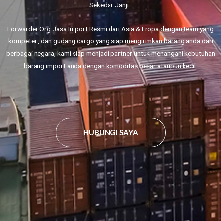
Sekedar Janji.
Forwarder Org Jasa Import Resmi dari Asia & Eropa dengan team yang
kompeten, dan gudang cargo yang siap mengirimkan barang anda dari
berbagai negara, kami siap menjadi partner untuk menangani kebutuhan
barang import anda dengan komoditas besar ataupun kecil.
HUBUNGI SAYA