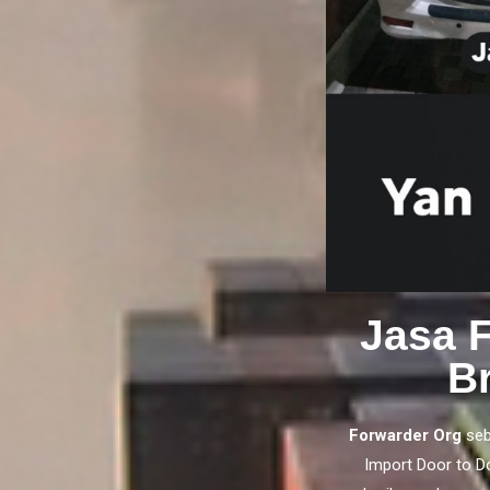
Jasa 
B
Forwarder Org
seb
Import Door to D