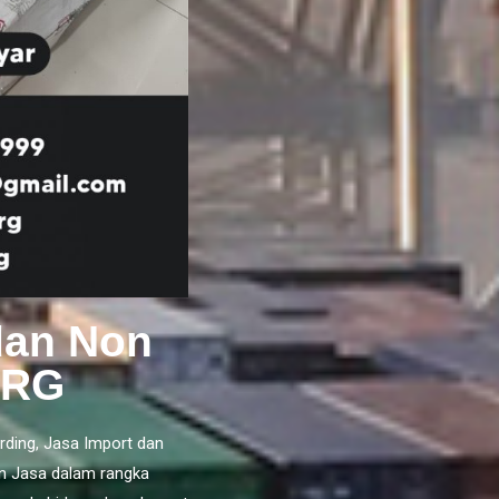
dan Non
ORG
rding,
Jasa Import
dan
n Jasa dalam rangka