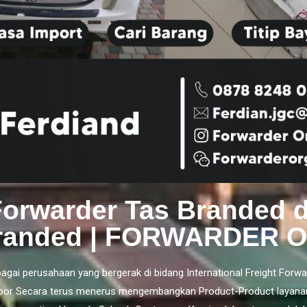
Forwarder Tas Branded 
randed | FORWARDER 
agai perusahaan yang bergerak di bidang International Freight Forwa
oor
Secara terus menerus mengembangkan Product-Product layana