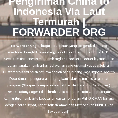
Pengiriman China to
Indonesia Via Laut
Termurah |
FORWARDER ORG
Forwarder Org
sebagai perusahaan yang bergerak di bidang
International Freight Forwarding,
Jasa Import
dan
Import Door to Door
Secara terus menerus mengembangkan Product-Product layanan Jasa
dalam rangka memberikan pelayanan yang optimal kepada Seluruh
Customers Kami salah satunya adalah pada bidang Jasa Import Door to
Door dimana pengurusan barang kami lakukan mulai dari alamat
pengirim (Shipper) sampai ke alamat Pemilik Barang ( Consignee ).
Dengan adanya agent di seluruh dunia sangat mendukung pekerjaan
kami untuk membantu kebutuhan custumer dalam PENGIRIMAN barang
dengan cara : Cepat, Tepat, Murah Aman,dan Memberikan Bukti Bukan
Sekedar Janji.