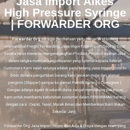
Jasa Import Alkes
High Pressure Syringe
| FORWARDER ORG
Forwarder Org
sebagai perusahaan yang bergerak di bidang
International Freight Forwarding,
Jasa Import
dan
Import Door to Door
Secara terus menerus mengembangkan Product-Product layanan Jasa
dalam rangka memberikan pelayanan yang optimal kepada Seluruh
Customers Kami salah satunya adalah pada bidang Jasa Import Door to
Door dimana pengurusan barang kami lakukan mulai dari alamat
pengirim (Shipper) sampai ke alamat Pemilik Barang ( Consignee ).
Dengan adanya agent di seluruh dunia sangat mendukung pekerjaan
kami untuk membantu kebutuhan custumer dalam PENGIRIMAN barang
dengan cara : Cepat, Tepat, Murah Aman,dan Memberikan Bukti Bukan
Sekedar Janji.
Forwarder Org Jasa Import Resmi dari Asia & Eropa dengan team yang