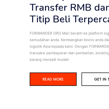
Transfer RMB dan
Titip Beli Terper
FORWARDER ORG Mari beralih ke platform logis
kemudahan anda. Kembangkan bisnis anda da
logistik Asia kepada kami. Dengan FORWARDE
transaksi pembayaran dan pembelian, booking
barang menjadi mudah
READ MORE
GET IN