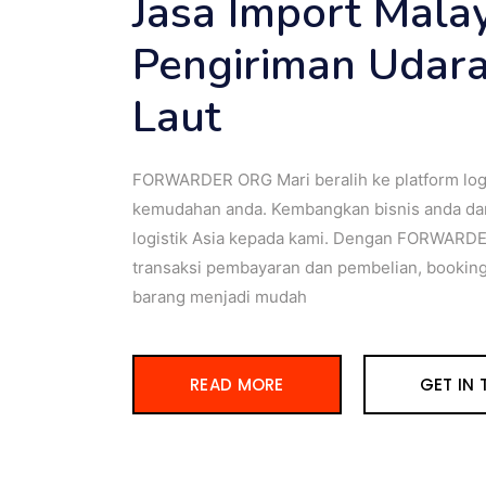
Jasa Import Mala
Pengiriman Udar
Laut
FORWARDER ORG Mari beralih ke platform logis
kemudahan anda. Kembangkan bisnis anda da
logistik Asia kepada kami. Dengan FORWARDE
transaksi pembayaran dan pembelian, booking
barang menjadi mudah
READ MORE
GET IN