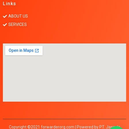
Links
ABOUT US
SERVICES
Copyright ©2021 forwarderorg.com | Powered by PT. Jasindo