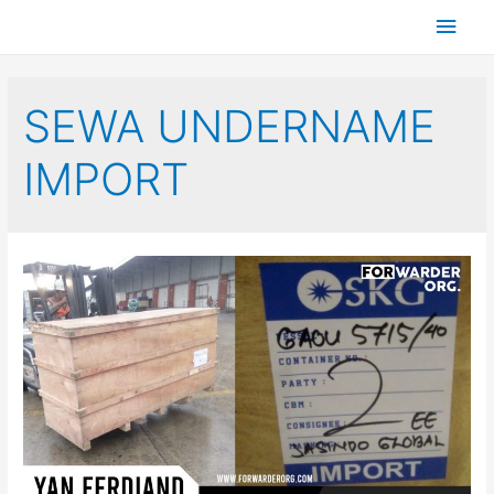
SEWA UNDERNAME
IMPORT