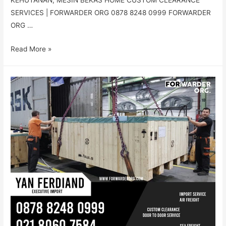
SERVICES | FORWARDER ORG 0878 8248 0999 FORWARDER
ORG …
Read More »