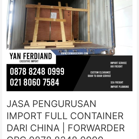
JASA PENGURUSAN
IMPORT FULL CONTAINER
DARI CHINA | FORWARDER