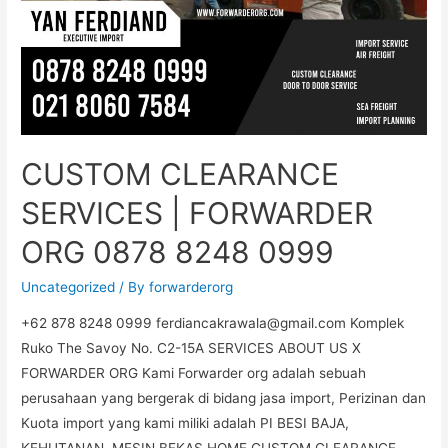
CUSTOM CLEARANCE
SERVICES | FORWARDER
ORG 0878 8248 0999
Uncategorized
/ By
forwarderorg
+62 878 8248 0999 ferdiancakrawala@gmail.com Komplek
Ruko The Savoy No. C2-15A SERVICES ABOUT US X
FORWARDER ORG Kami Forwarder org adalah sebuah
perusahaan yang bergerak di bidang jasa import, Perizinan dan
Kuota import yang kami miliki adalah PI BESI BAJA,
KEHUTANAN, MESIN BEKAS HOME CUSTOM CLEARANCE