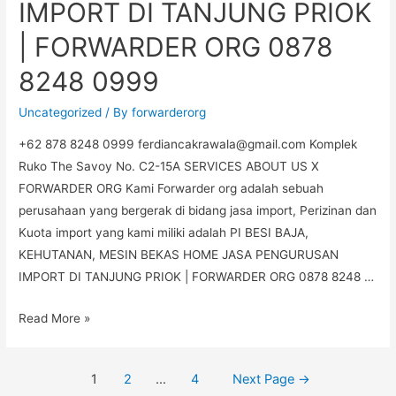
IMPORT DI TANJUNG PRIOK
| FORWARDER ORG 0878
8248 0999
Uncategorized
/ By
forwarderorg
+62 878 8248 0999 ferdiancakrawala@gmail.com Komplek
Ruko The Savoy No. C2-15A SERVICES ABOUT US X
FORWARDER ORG Kami Forwarder org adalah sebuah
perusahaan yang bergerak di bidang jasa import, Perizinan dan
Kuota import yang kami miliki adalah PI BESI BAJA,
KEHUTANAN, MESIN BEKAS HOME JASA PENGURUSAN
IMPORT DI TANJUNG PRIOK | FORWARDER ORG 0878 8248 …
Read More »
1
2
…
4
Next Page
→