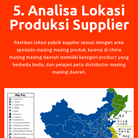
5. Analisa Lokasi
Produksi Supplier
Pastikan lokasi pabrik supplier sesuai dengan area
spesialis masing masing produk, karena di china
masing masing daerah memiliki kategori product yang
berbeda beda, dan pelajari peta distributor masing
masing daerah.