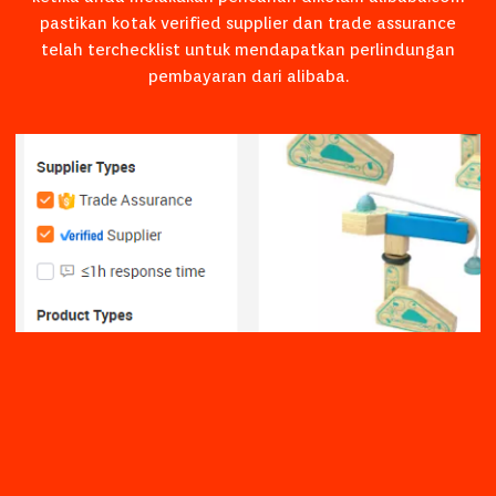
pastikan kotak verified supplier dan trade assurance
telah terchecklist untuk mendapatkan perlindungan
pembayaran dari alibaba.