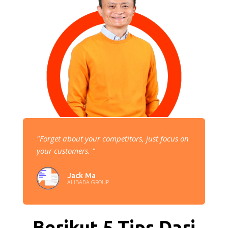
"Forget about your competitors, just focus on
your customers. "
Jack Ma
ALIBABA GROUP
Berikut 5 Tips Dari