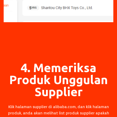
4. Memeriksa
Produk Unggulan
Supplier
Klik halaman supplier di alibaba.com, dan klik halaman
produk, anda akan melihat list produk supplier apakah