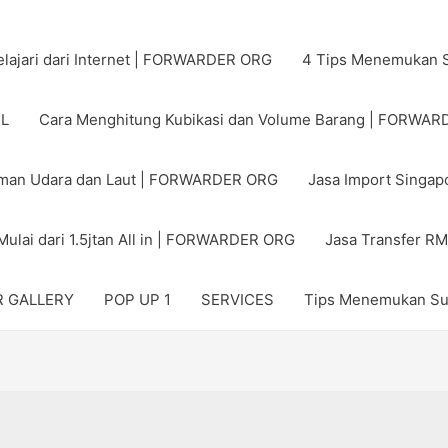
pelajari dari Internet | FORWARDER ORG
4 Tips Menemukan S
EL
Cara Menghitung Kubikasi dan Volume Barang | FORWA
riman Udara dan Laut | FORWARDER ORG
Jasa Import Singa
 Mulai dari 1.5jtan All in | FORWARDER ORG
Jasa Transfer R
 GALLERY
POP UP 1
SERVICES
Tips Menemukan Su