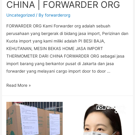
CHINA | FORWARDER ORG
Uncategorized
/ By
forwarderorg
FORWARDER ORG Kami Forwarder org adalah sebuah
perusahaan yang bergerak di bidang jasa import, Perizinan dan
Kuota import yang kami miliki adalah PI BESI BAJA,
KEHUTANAN, MESIN BEKAS HOME JASA IMPORT
THERMOMETER DARI CHINA FORWARDER ORG sebagai jasa
import barang yang berkantor pusat di Jakarta dan jasa
forwarder yang melayani cargo import door to door …
Read More »