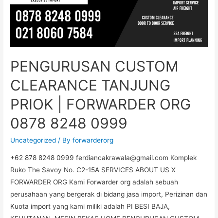
PENGURUSAN CUSTOM
CLEARANCE TANJUNG
PRIOK | FORWARDER ORG
0878 8248 0999
Uncategorized
/ By
forwarderorg
+62 878 8248 0999 ferdiancakrawala@gmail.com Komplek
Ruko The Savoy No. C2-15A SERVICES ABOUT US X
FORWARDER ORG Kami Forwarder org adalah sebuah
perusahaan yang bergerak di bidang jasa import, Perizinan dan
Kuota import yang kami miliki adalah PI BESI BAJA,