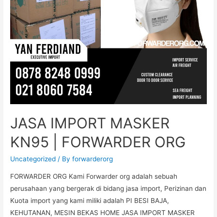
JASA IMPORT MASKER
KN95 | FORWARDER ORG
Uncategorized
/ By
forwarderorg
FORWARDER ORG Kami Forwarder org adalah sebuah
perusahaan yang bergerak di bidang jasa import, Perizinan dan
Kuota import yang kami miliki adalah PI BESI BAJA,
KEHUTANAN, MESIN BEKAS HOME JASA IMPORT MASKER