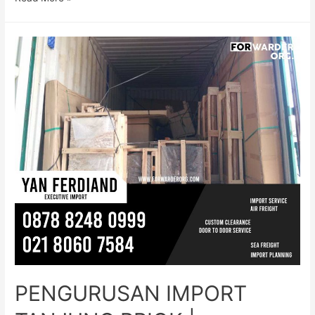
PENGURUSAN IMPORT