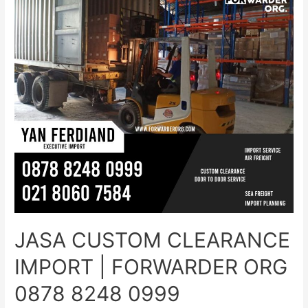
JASA CUSTOM CLEARANCE
IMPORT | FORWARDER ORG
0878 8248 0999