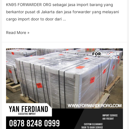
KN95 FORWARDER ORG sebagai jasa import barang yang
berkantor pusat di Jakarta dan jasa forwarder yang melayani
cargo import door to door dari …
Read More »