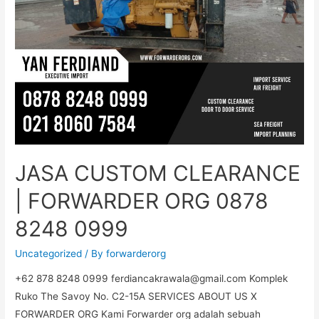
JASA CUSTOM CLEARANCE
| FORWARDER ORG 0878
8248 0999
Uncategorized
/ By
forwarderorg
+62 878 8248 0999 ferdiancakrawala@gmail.com Komplek
Ruko The Savoy No. C2-15A SERVICES ABOUT US X
FORWARDER ORG Kami Forwarder org adalah sebuah