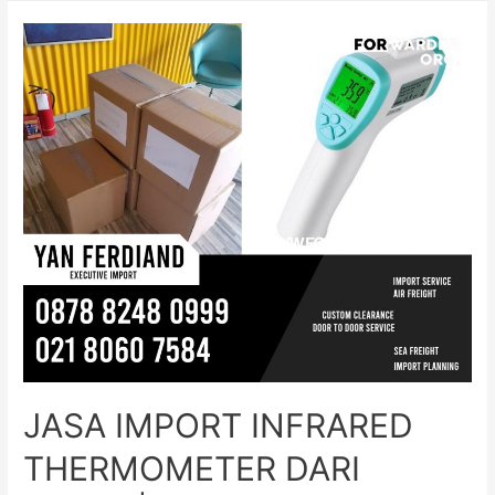
JASA IMPORT INFRARED
THERMOMETER DARI