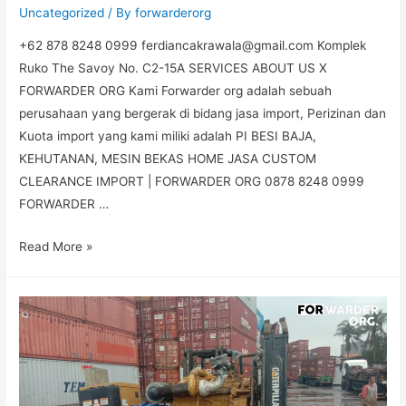
Uncategorized
/ By
forwarderorg
+62 878 8248 0999 ferdiancakrawala@gmail.com Komplek
Ruko The Savoy No. C2-15A SERVICES ABOUT US X
FORWARDER ORG Kami Forwarder org adalah sebuah
perusahaan yang bergerak di bidang jasa import, Perizinan dan
Kuota import yang kami miliki adalah PI BESI BAJA,
KEHUTANAN, MESIN BEKAS HOME JASA CUSTOM
CLEARANCE IMPORT | FORWARDER ORG 0878 8248 0999
FORWARDER …
Read More »