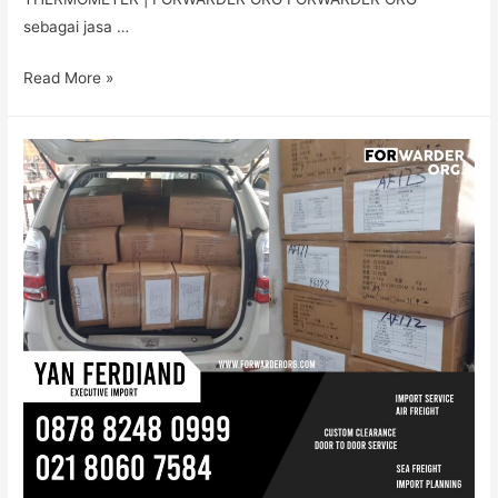
sebagai jasa …
Read More »