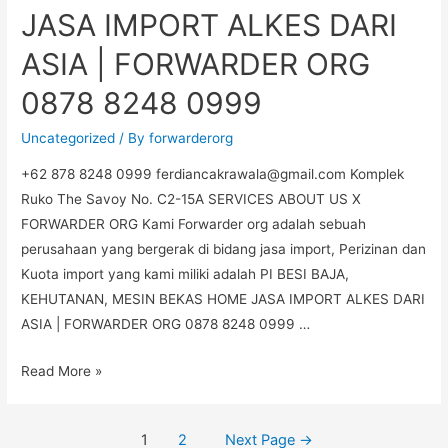
JASA IMPORT ALKES DARI
ASIA | FORWARDER ORG
0878 8248 0999
Uncategorized
/ By
forwarderorg
+62 878 8248 0999 ferdiancakrawala@gmail.com Komplek
Ruko The Savoy No. C2-15A SERVICES ABOUT US X
FORWARDER ORG Kami Forwarder org adalah sebuah
perusahaan yang bergerak di bidang jasa import, Perizinan dan
Kuota import yang kami miliki adalah PI BESI BAJA,
KEHUTANAN, MESIN BEKAS HOME JASA IMPORT ALKES DARI
ASIA | FORWARDER ORG 0878 8248 0999 …
Read More »
1
2
Next Page
→