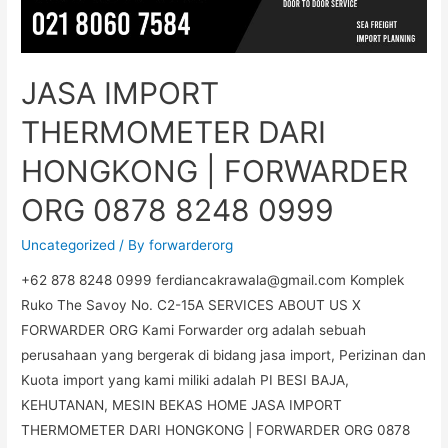
JASA IMPORT
THERMOMETER DARI
HONGKONG | FORWARDER
ORG 0878 8248 0999
Uncategorized
/ By
forwarderorg
+62 878 8248 0999 ferdiancakrawala@gmail.com Komplek
Ruko The Savoy No. C2-15A SERVICES ABOUT US X
FORWARDER ORG Kami Forwarder org adalah sebuah
perusahaan yang bergerak di bidang jasa import, Perizinan dan
Kuota import yang kami miliki adalah PI BESI BAJA,
KEHUTANAN, MESIN BEKAS HOME JASA IMPORT
THERMOMETER DARI HONGKONG | FORWARDER ORG 0878