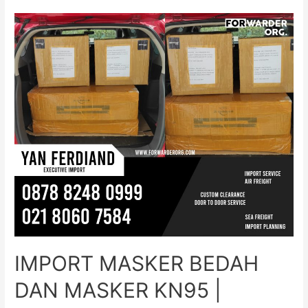
IMPORT MASKER BEDAH
DAN MASKER KN95 |