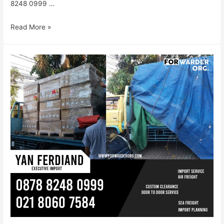
8248 0999 …
Read More »