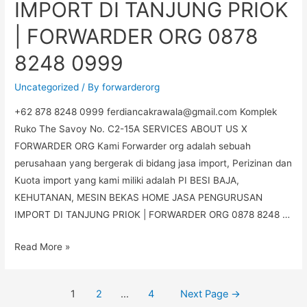
IMPORT DI TANJUNG PRIOK
| FORWARDER ORG 0878
8248 0999
Uncategorized
/ By
forwarderorg
+62 878 8248 0999 ferdiancakrawala@gmail.com Komplek
Ruko The Savoy No. C2-15A SERVICES ABOUT US X
FORWARDER ORG Kami Forwarder org adalah sebuah
perusahaan yang bergerak di bidang jasa import, Perizinan dan
Kuota import yang kami miliki adalah PI BESI BAJA,
KEHUTANAN, MESIN BEKAS HOME JASA PENGURUSAN
IMPORT DI TANJUNG PRIOK | FORWARDER ORG 0878 8248 …
Read More »
1
2
…
4
Next Page
→