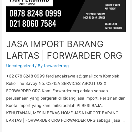
JASA IMPORT BARANG
LARTAS | FORWARDER ORG
Uncategorized
/ By
forwarderorg
+62 878 8248 0999 ferdiancakrawala@gmail.com Komplek
Ruko The Savoy No. C2-15A SERVICES ABOUT US X
FORWARDER ORG Kami Forwarder org adalah sebuah
perusahaan yang bergerak di bidang jasa import, Perizinan dan
Kuota import yang kami miliki adalah PI BESI BAJA,
KEHUTANAN, MESIN BEKAS HOME JASA IMPORT BARANG
LARTAS | FORWARDER ORG FORWARDER ORG sebagai jasa …