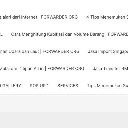
pelajari dari Internet | FORWARDER ORG
4 Tips Menemukan S
EL
Cara Menghitung Kubikasi dan Volume Barang | FORWA
riman Udara dan Laut | FORWARDER ORG
Jasa Import Singa
 Mulai dari 1.5jtan All in | FORWARDER ORG
Jasa Transfer R
 GALLERY
POP UP 1
SERVICES
Tips Menemukan Su